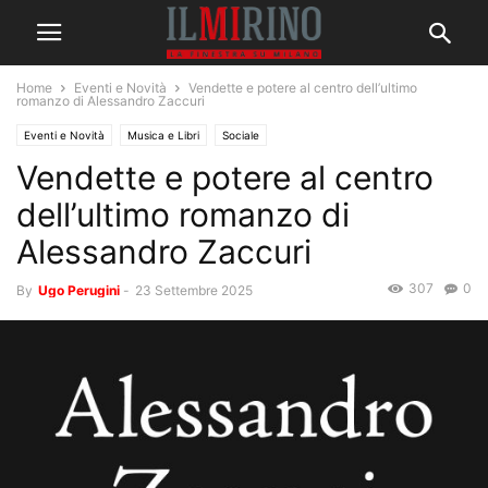
Home
Eventi e Novità
Vendette e potere al centro dell’ultimo
romanzo di Alessandro Zaccuri
Eventi e Novità
Musica e Libri
Sociale
Vendette e potere al centro
dell’ultimo romanzo di
Alessandro Zaccuri
307
0
By
Ugo Perugini
-
23 Settembre 2025