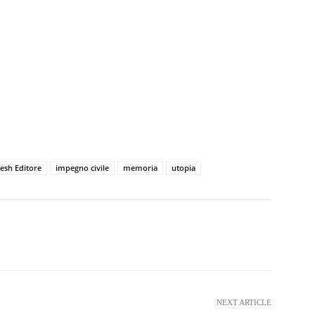
esh Editore
impegno civile
memoria
utopia
witter
WhatsApp
Telegram
NEXT ARTICLE