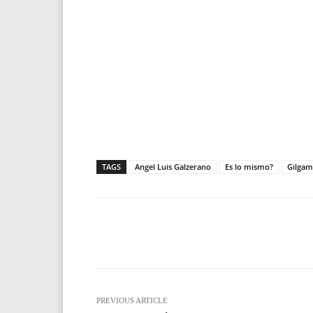
TAGS
Angel Luis Galzerano
Es lo mismo?
Gilgam
Facebook
T
Share
PREVIOUS ARTICLE