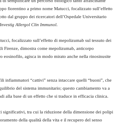
a di semplificare un percorso biologico tanto affascinante
uppo fiorentino a primo nome Matucci, focalizzato sull’effetto
tto dal gruppo dei ricercatori dell’Ospedale Universitario
 Investig Allergol Clin Immunol
.
cci, focalizzato sull’effetto di mepolizumab sul tessuto dei
i di Firenze, dimostra come mepolizumab, anticorpo
 eosinofilo, agisca in modo mirato anche nella rinosinusite
li infiammatori “cattivi” senza intaccare quelli “buoni”, che
quilibrio del sistema immunitario; questo cambiamento va a
di alla base di un effetto che si traduce in efficacia clinica.
ci significativi, tra cui la riduzione della dimensione dei polipi
ioramento della qualità della vita e il recupero del senso