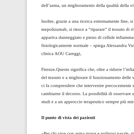
dell’asma, un miglioramento della qualità della vit
Inoltre, grazie a una ricerca estremamente fine, si
mepolizumab, si riesce a “riparare” il tessuto di r
appariva danneggiato e pieno di cellule infiammato
fisiologicamente normale – spiega Alessandra Vul
clinica AOU Careggi,
Firenze.Questo significa che, oltre a ridurre l’inf
del tessuto e a migliorare il funzionamento delle v
ci fa comprendere che intervenire precocemente s
cambiarne il decorso. La possibilità di osservare un
studi e a un approccio terapeutico sempre più mir
Il punto di vista dei pazienti
«Per chi vive con asma grave e poliposi nasale, ri