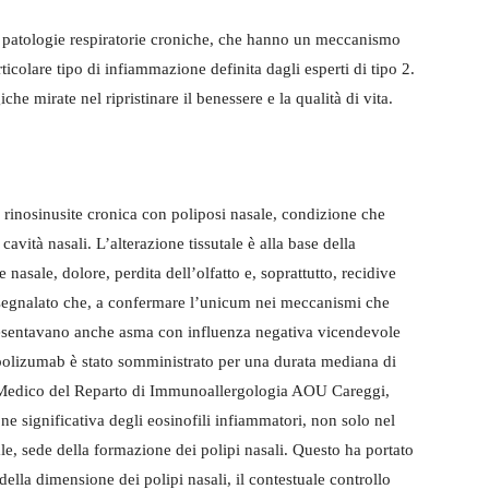
le patologie respiratorie croniche, che hanno un meccanismo
icolare tipo di infiammazione definita dagli esperti di tipo 2.
he mirate nel ripristinare il benessere e la qualità di vita.
a rinosinusite cronica con poliposi nasale, condizione che
avità nasali. L’alterazione tissutale è alla base della
asale, dolore, perdita dell’olfatto e, soprattutto, recidive
 segnalato che, a confermare l’unicum nei meccanismi che
 presentavano anche asma con influenza negativa vicendevole
epolizumab è stato somministrato per una durata mediana di
e Medico del Reparto di Immunoallergologia AOU Careggi,
ne significativa degli eosinofili infiammatori, non solo nel
, sede della formazione dei polipi nasali. Questo ha portato
e della dimensione dei polipi nasali, il contestuale controllo