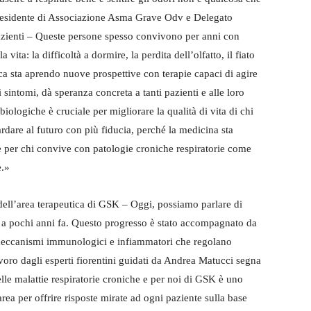
 Presidente di Associazione Asma Grave Odv e Delegato
azienti – Queste persone spesso convivono per anni con
ita: la difficoltà a dormire, la perdita dell’olfatto, il fiato
ca sta aprendo nuove prospettive con terapie capaci di agire
i sintomi, dà speranza concreta a tanti pazienti e alle loro
biologiche è cruciale per migliorare la qualità di vita di chi
dare al futuro con più fiducia, perché la medicina sta
 per chi convive con patologie croniche respiratorie come
e.»
ll’area terapeutica di GSK – Oggi, possiamo parlare di
o a pochi anni fa. Questo progresso è stato accompagnato da
eccanismi immunologici e infiammatori che regolano
avoro dagli esperti fiorentini guidati da Andrea Matucci segna
le malattie respiratorie croniche e per noi di GSK è uno
ea per offrire risposte mirate ad ogni paziente sulla base