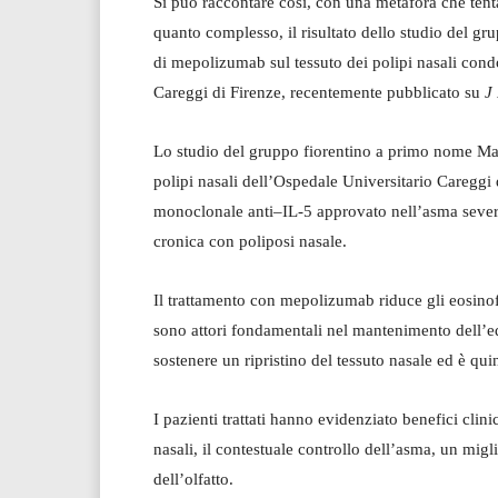
Si può raccontare così, con una metafora che tent
quanto complesso, il risultato dello studio del gr
di mepolizumab sul tessuto dei polipi nasali condo
Careggi di Firenze, recentemente pubblicato su
J
Lo studio del gruppo fiorentino a primo nome Matu
polipi nasali dell’Ospedale Universitario Caregg
monoclonale anti–IL-5 approvato nell’asma severo
cronica con poliposi nasale.
Il trattamento con mepolizumab riduce gli eosinofi
sono attori fondamentali nel mantenimento dell’e
sostenere un ripristino del tessuto nasale ed è quin
I pazienti trattati hanno evidenziato benefici clini
nasali, il contestuale controllo dell’asma, un migl
dell’olfatto.