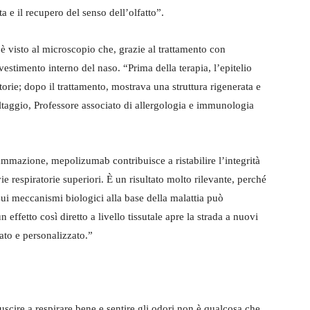
a e il recupero del senso dell’olfatto”.
 è visto al microscopio che, grazie al trattamento con
ivestimento interno del naso. “Prima della terapia, l’epitelio
rie; dopo il trattamento, mostrava una struttura rigenerata e
taggio, Professore associato di allergologia e immunologia
iammazione, mepolizumab contribuisce a ristabilire l’integrità
ie respiratorie superiori. È un risultato molto rilevante, perché
ui meccanismi biologici alla base della malattia può
 effetto così diretto a livello tissutale apre la strada a nuovi
ato e personalizzato.”
uscire a respirare bene e sentire gli odori non è qualcosa che