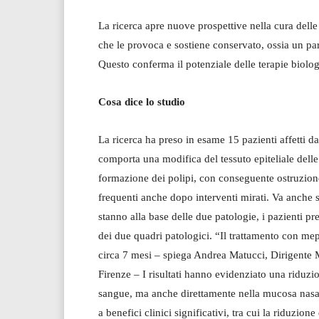
La ricerca apre nuove prospettive nella cura del
che le provoca e sostiene conservato, ossia un part
Questo conferma il potenziale delle terapie biologic
Cosa dice lo studio
La ricerca ha preso in esame 15 pazienti affetti d
comporta una modifica del tessuto epiteliale delle c
formazione dei polipi, con conseguente ostruzione n
frequenti anche dopo interventi mirati. Va anche
stanno alla base delle due patologie, i pazienti
dei due quadri patologici. “Il trattamento con m
circa 7 mesi – spiega Andrea Matucci, Dirigent
Firenze – I risultati hanno evidenziato una riduzio
sangue, ma anche direttamente nella mucosa nasale
a benefici clinici significativi, tra cui la riduzion