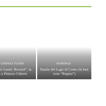
, CINEMA E TEATRO
HOMEPAGE
i Gastel. Rewind”: la
Statale del Lago di Como (la ben
 a Palazzo Citterio
nota “Regina”)