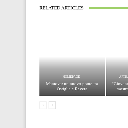
RELATED ARTICLES
HOMEPAGE
ARTE
Mantova: un nuovo ponte tra
“Giovann
Ostiglia e Revere
mostra