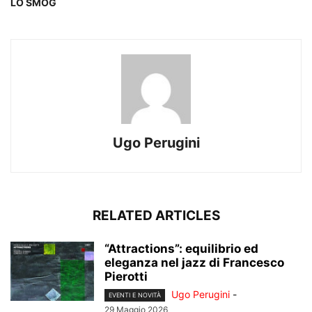
LO SMOG
Ugo Perugini
RELATED ARTICLES
“Attractions”: equilibrio ed
eleganza nel jazz di Francesco
Pierotti
Ugo Perugini
-
EVENTI E NOVITÀ
29 Maggio 2026