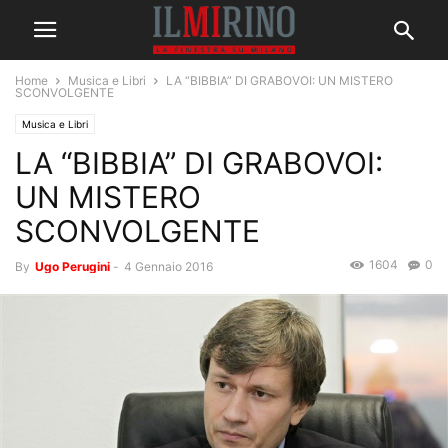
Home
Musica e Libri
LA “BIBBIA” DI GRABOVOI: UN MISTERO
SCONVOLGENTE
Musica e Libri
LA “BIBBIA” DI GRABOVOI:
UN MISTERO
SCONVOLGENTE
1604
0
By
Ugo Perugini
-
4 Gennaio 2016