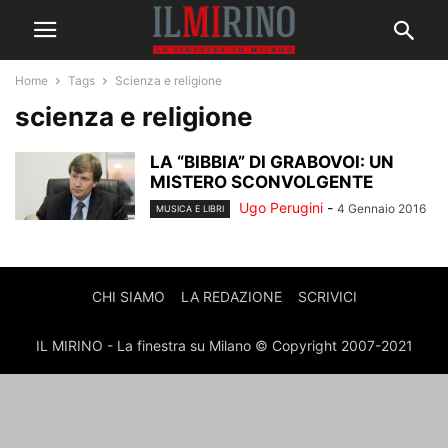
Home
Tags
Scienza e religione
scienza e religione
LA “BIBBIA” DI GRABOVOI: UN
MISTERO SCONVOLGENTE
Ugo Perugini
-
4 Gennaio 2016
MUSICA E LIBRI
CHI SIAMO
LA REDAZIONE
SCRIVICI
IL MIRINO - La finestra su Milano © Copyright 2007-2021