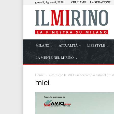
giovedì, Agosto 6, 2026
CHI SIAMO
LA REDAZIONE
MILANO
ATTUALITÀ
LIFESTYLE
LA MENTE NEL MIRINO
Home
Vivere con le MICI: un percorso a ostacoli tra d
mici