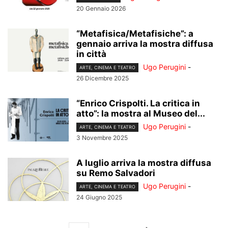
20 Gennaio 2026
“Metafisica/Metafisiche”: a
gennaio arriva la mostra diffusa
in città
Ugo Perugini
-
ARTE, CINEMA E TEATRO
26 Dicembre 2025
“Enrico Crispolti. La critica in
atto”: la mostra al Museo del...
Ugo Perugini
-
ARTE, CINEMA E TEATRO
3 Novembre 2025
A luglio arriva la mostra diffusa
su Remo Salvadori
Ugo Perugini
-
ARTE, CINEMA E TEATRO
24 Giugno 2025