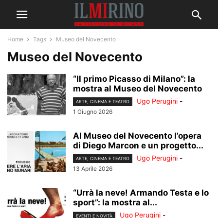
Home
Tags
Museo del Novecento
Museo del Novecento
“Il primo Picasso di Milano”: la
mostra al Museo del Novecento
Ugo Perugini
-
ARTE, CINEMA E TEATRO
1 Giugno 2026
Al Museo del Novecento l’opera
di Diego Marcon e un progetto...
Ugo Perugini
-
ARTE, CINEMA E TEATRO
13 Aprile 2026
“Urrà la neve! Armando Testa e lo
sport”: la mostra al...
Ugo Perugini
-
EVENTI E NOVITÀ