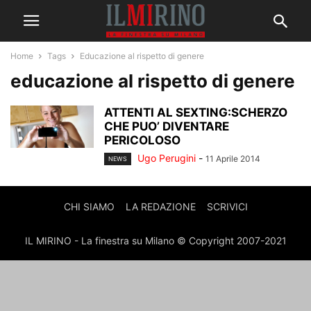
Home
Tags
Educazione al rispetto di genere
educazione al rispetto di genere
ATTENTI AL SEXTING:SCHERZO
CHE PUO’ DIVENTARE
PERICOLOSO
Ugo Perugini
-
11 Aprile 2014
NEWS
CHI SIAMO
LA REDAZIONE
SCRIVICI
IL MIRINO - La finestra su Milano © Copyright 2007-2021