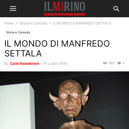
Home
Storia e Curiosità
IL MONDO DI MANFREDO SETTALA
Storia e Curiosità
IL MONDO DI MANFREDO
SETTALA
885
0
By
Carlo Radollovich
-
10 Luglio 2019