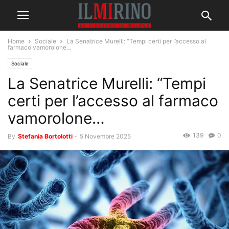
Home
Sociale
La Senatrice Murelli: “Tempi certi per l’accesso al
farmaco vamorolone…
Sociale
La Senatrice Murelli: “Tempi
certi per l’accesso al farmaco
vamorolone…
139
0
By
Stefania Bortolotti
-
5 Novembre 2025