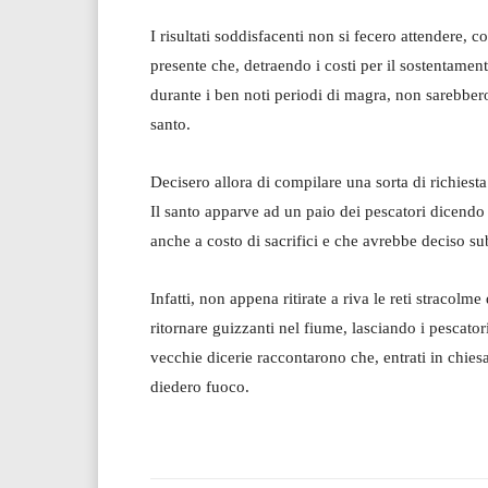
I risultati soddisfacenti non si fecero attendere,
presente che, detraendo i costi per il sostentamento
durante i ben noti periodi di magra, non sarebbero 
santo.
Decisero allora di compilare una sorta di richies
Il santo apparve ad un paio dei pescatori dicendo
anche a costo di sacrifici e che avrebbe deciso sub
Infatti, non appena ritirate a riva le reti stracolme
ritornare guizzanti nel fiume, lasciando i pescato
vecchie dicerie raccontarono che, entrati in chiesa
diedero fuoco.