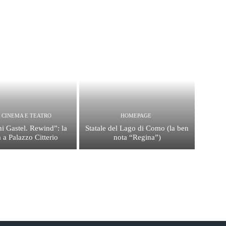
, CINEMA E TEATRO
HOMEPAGE
i Gastel. Rewind”: la
Statale del Lago di Como (la ben
 a Palazzo Citterio
nota “Regina”)