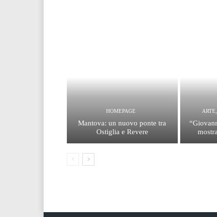
HOMEPAGE
ARTE
Mantova: un nuovo ponte tra
“Giovann
Ostiglia e Revere
mostra