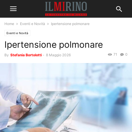
Home
Eventi e Novità
Ipertensione polmonare
Eventi e Novità
Ipertensione polmonare
71
0
By
Stefania Bortolotti
-
8 Maggio 2026