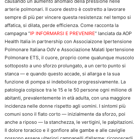
causando un aumento anomalo della pressione nelle
arterie polmonari. Il cuore destro è costretto a lavorare
sempre di più per vincere questa resistenza: nel tempo si
affatica, si dilata, perde efficienza. Come racconta la
campagna “
IP INFORMARSI E PREVENIRE
” lanciata da AOP
Health Italia in partnership con Associaizone Ipertensione
Polmonare Italiana OdV e Associazione Malati Ipertensione
Polmonare ETS, il cuore, proprio come qualunque muscolo
sottoposto a uno sforzo prolungato, a un certo punto si
stanca — e quando questo accade, si allarga e la sua
funzione di pompa si indebolisce progressivamente. La
patologia colpisce tra le 15 e le 50 persone ogni milione di
abitanti, prevalentemente in età adulta, con una maggiore
incidenza nelle donne rispetto agli uomini. I sintomi più
comuni sono il fiato corto — inizialmente da sforzo, poi
anche a riposo — la stanchezza, le vertigini, le palpitazioni.
Il dolore toracico e il
gonfiore alle gambe e alle caviglie
possono essere ulteriori campanelli d’allarme: riconoscerli