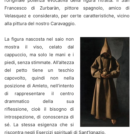
l’originale potenza evocativa della figura ritratta: il San
Francesco di Zurbaràn, pittore spagnolo, amico di
Velasquez e considerato, per certe caratteristiche, vicino
alla pittura del nostro Caravaggio.
La figura nascosta nel saio non
mostra il viso, celato dal
cappuccio, ma solo le mani e i
piedi, senza stimmate. All’altezza
del petto tiene un teschio
capovolto, quindi non nella
posizione di Amleto, nell’intento
di rappresentare il centro
drammatico della sua
riflessione, cioè il bisogno di
introspezione, di conoscenza di
sé. La stessa esigenza che si
riscontra negli Esercizi spirituali di Sant’Ignazio.