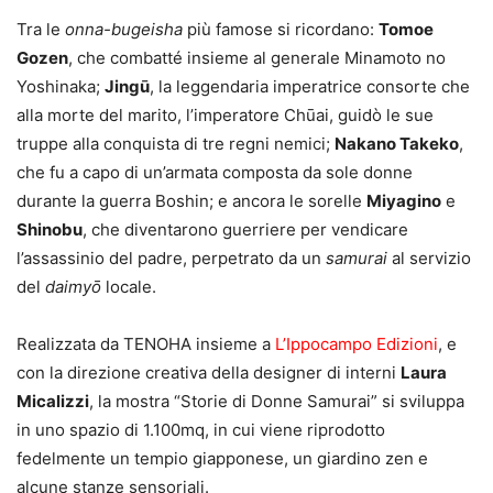
Tra le
onna-bugeisha
più famose si ricordano:
Tomoe
Gozen
, che combatté insieme al generale Minamoto no
Yoshinaka;
Jingū
, la leggendaria imperatrice consorte che
alla morte del marito, l’imperatore Chūai, guidò le sue
truppe alla conquista di tre regni nemici;
Nakano Takeko
,
che fu a capo di un’armata composta da sole donne
durante la guerra Boshin; e ancora le sorelle
Miyagino
e
Shinobu
, che diventarono guerriere per vendicare
l’assassinio del padre, perpetrato da un
samurai
al servizio
del
daimyō
locale.
Realizzata da TENOHA insieme a
L’Ippocampo Edizioni
, e
con la direzione creativa della designer di interni
Laura
Micalizzi
, la mostra “Storie di Donne Samurai” si sviluppa
in uno spazio di 1.100mq, in cui viene riprodotto
fedelmente un tempio giapponese, un giardino zen e
alcune stanze sensoriali.