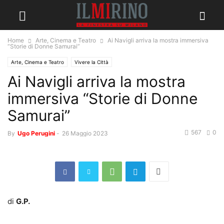
Home
Arte, Cinema e Teatro
Ai Navigli arriva la mostra immersiva
“Storie di Donne Samurai”
Arte, Cinema e Teatro
Vivere la Città
Ai Navigli arriva la mostra
immersiva “Storie di Donne
Samurai”
567
0
By
Ugo Perugini
-
26 Maggio 2023
di
G.P.