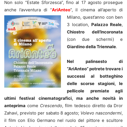
Non solo “Estate Sforzesca”, fino al 17 agosto prosegue
anche l’avventura di “
AriAnteo
“, il cinema a
ll’aperto di
Milano, quest’anno con ben
3 location,
Palazzo Reale
,
Chiostro dell’Incoronata
(con due schermi) e
Giardino della Triennale
.
Nel palinsesto di
“AriAnteo” potrete trovare i
successi al botteghino
delle scorse stagioni, le
pellicole premiate agli
ultimi festival cinematografici, ma anche novità in
anteprima
come
Crescendo
, film tedesco diretto da Dror
Zahavi, previsto per sabato 8 agosto;
Volevo nascondermi
,
il film con Elio Germano nel ruolo del pittore e scultore