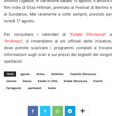
Antonio Ligabue, in cartellone sabato 15 agosto; o ancora il
film indie di Eliza Hittman, premiato al Festival di Berlino e
al Sundance,
Mai raramente a volte sempre
, previsto per
lunedì 17 agosto.
Per consultare i calendari di “
Estate Sforzesca
” e
“
AriAnteo
“, vi rimandiamo ai siti ufficiali delle iniziative,
dove potrete scaricare i programmi completi e trovare
informazioni sugli orari e sui prezzi dei biglietti dei singoli
spettacoli.
TAGS
agosto
Anteo
AriAnteo
Castello Sforzesco
cinema
Danza
Estate in Città
Estate Sforzesca
Eventi
Ferragosto
spettacoli
teatro