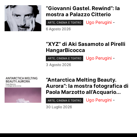
“Giovanni Gastel. Rewind”: la
mostra a Palazzo Citterio
Ugo Perugini
-
ARTE, CINEMA E TEATRO
6 Agosto 2026
“XYZ” di Aki Sasamoto al Pirelli
HangarBicocca
Ugo Perugini
-
ARTE, CINEMA E TEATRO
3 Agosto 2026
“Antarctica Melting Beauty.
Aurora”: la mostra fotografica di
Paola Marzotto all’Acquario...
Ugo Perugini
-
ARTE, CINEMA E TEATRO
30 Luglio 2026