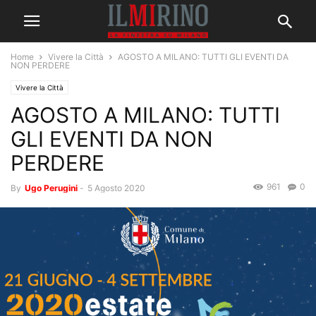
Home
Vivere la Città
AGOSTO A MILANO: TUTTI GLI EVENTI DA
NON PERDERE
Vivere la Città
AGOSTO A MILANO: TUTTI
GLI EVENTI DA NON
PERDERE
961
0
By
Ugo Perugini
-
5 Agosto 2020