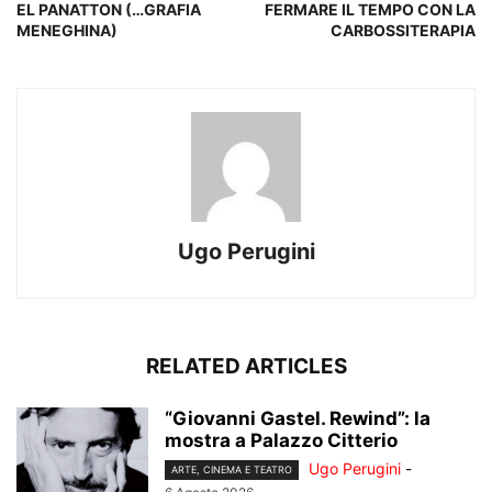
EL PANATTON (…GRAFIA
FERMARE IL TEMPO CON LA
MENEGHINA)
CARBOSSITERAPIA
Ugo Perugini
RELATED ARTICLES
“Giovanni Gastel. Rewind”: la
mostra a Palazzo Citterio
Ugo Perugini
-
ARTE, CINEMA E TEATRO