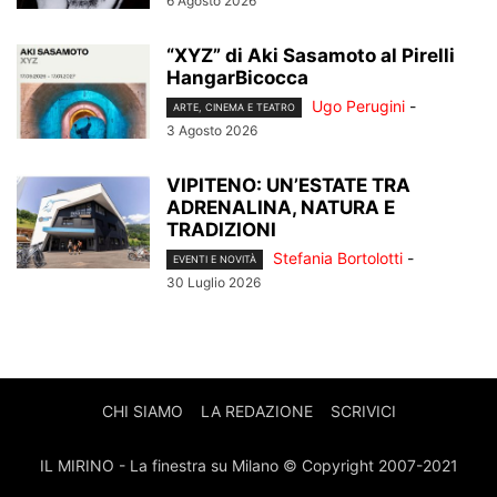
6 Agosto 2026
“XYZ” di Aki Sasamoto al Pirelli
HangarBicocca
Ugo Perugini
-
ARTE, CINEMA E TEATRO
3 Agosto 2026
VIPITENO: UN’ESTATE TRA
ADRENALINA, NATURA E
TRADIZIONI
Stefania Bortolotti
-
EVENTI E NOVITÀ
30 Luglio 2026
CHI SIAMO
LA REDAZIONE
SCRIVICI
IL MIRINO - La finestra su Milano © Copyright 2007-2021