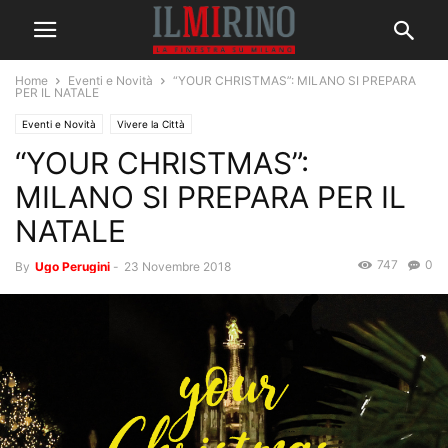
Home
Eventi e Novità
“YOUR CHRISTMAS”: MILANO SI PREPARA
PER IL NATALE
Eventi e Novità
Vivere la Città
“YOUR CHRISTMAS”:
MILANO SI PREPARA PER IL
NATALE
747
0
By
Ugo Perugini
-
23 Novembre 2018