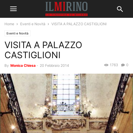
Home
Eventi e Novità
VISITA A PALAZZO CASTIGLIONI
Eventi e Novità
VISITA A PALAZZO
CASTIGLIONI
1763
0
By
Monica Chiesa
-
20 Febbraio 2014