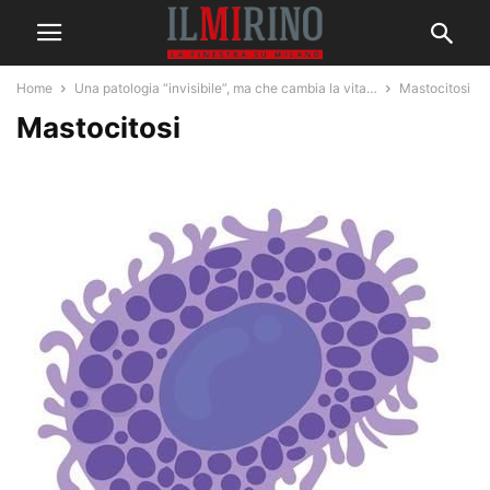
Home
Una patologia “invisibile”, ma che cambia la vita…
Mastocitosi
Mastocitosi