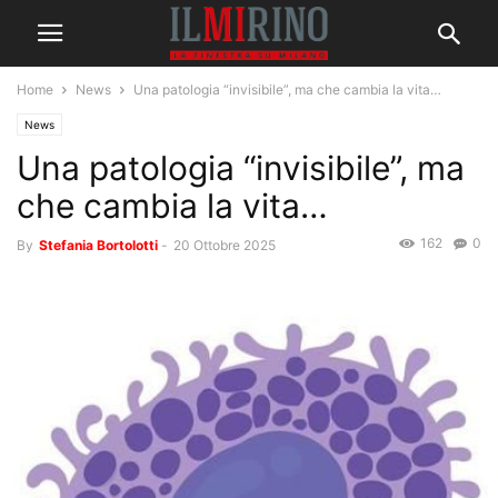
Home
News
Una patologia “invisibile”, ma che cambia la vita…
News
Una patologia “invisibile”, ma
che cambia la vita…
162
0
By
Stefania Bortolotti
-
20 Ottobre 2025