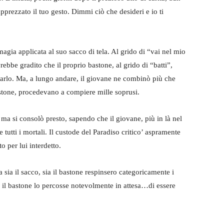
pprezzato il tuo gesto. Dimmi ciò che desideri e io ti
magia applicata al suo sacco di tela. Al grido di “vai nel mio
rebbe gradito che il proprio bastone, al grido di “batti”,
darlo. Ma, a lungo andare, il giovane ne combinò più che
bastone, procedevano a compiere mille soprusi.
, ma si consolò presto, sapendo che il giovane, più in là nel
tutti i mortali. Il custode del Paradiso critico’ aspramente
o per lui interdetto.
 sia il sacco, sia il bastone respinsero categoricamente i
e il bastone lo percosse notevolmente in attesa…di essere