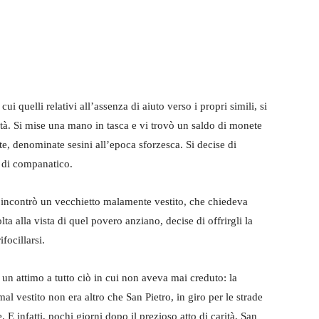
WhatsApp
Telegram
ui quelli relativi all’assenza di aiuto verso i propri simili, si
rtà. Si mise una mano in tasca e vi trovò un saldo di monete
, denominate sesini all’epoca sforzesca. Si decise di
 di companatico.
, incontrò un vecchietto malamente vestito, che chiedeva
a alla vista di quel povero anziano, decise di offrirgli la
focillarsi.
r un attimo a tutto ciò in cui non aveva mai creduto: la
l vestito non era altro che San Pietro, in giro per le strade
E infatti, pochi giorni dopo il prezioso atto di carità, San