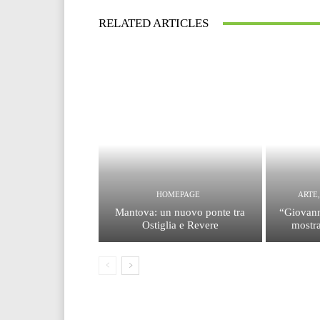
RELATED ARTICLES
HOMEPAGE
ARTE
Mantova: un nuovo ponte tra
“Giovann
Ostiglia e Revere
mostra