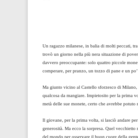
Facebook
Twitter
Un ragazzo milanese, in balia di molti peccati, tra c
trovò un giorno nella più nera situazione di pove
davvero preoccupante: solo quattro piccole monete
comperare, per pranzo, un tozzo di pane e un po’
Ma giunto vicino al Castello sforzesco di Milano
qualcosa da mangiare. Impietosito per la prima volt
metà delle sue monete, certo che avrebbe potuto ri
Il giovane, per la prima volta, si lasciò andare pe
generosità. Ma ecco la sorpresa. Quel vecchietto ma
del mondo per osservare il buon cuore della gente. 