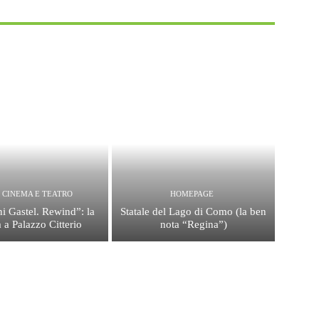
, CINEMA E TEATRO
HOMEPAGE
i Gastel. Rewind”: la
Statale del Lago di Como (la ben
 a Palazzo Citterio
nota “Regina”)