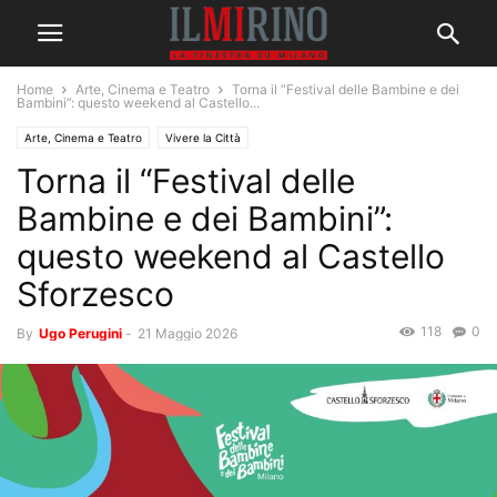
Home
Arte, Cinema e Teatro
Torna il “Festival delle Bambine e dei
Bambini”: questo weekend al Castello...
Arte, Cinema e Teatro
Vivere la Città
Torna il “Festival delle
Bambine e dei Bambini”:
questo weekend al Castello
Sforzesco
118
0
By
Ugo Perugini
-
21 Maggio 2026