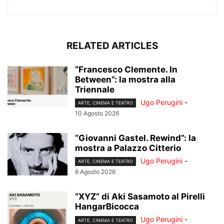
RELATED ARTICLES
“Francesco Clemente. In
Between”: la mostra alla
Triennale
Ugo Perugini
-
ARTE, CINEMA E TEATRO
10 Agosto 2026
“Giovanni Gastel. Rewind”: la
mostra a Palazzo Citterio
Ugo Perugini
-
ARTE, CINEMA E TEATRO
6 Agosto 2026
“XYZ” di Aki Sasamoto al Pirelli
HangarBicocca
Ugo Perugini
-
ARTE, CINEMA E TEATRO