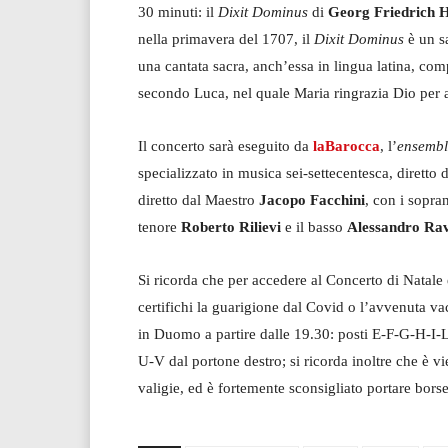
30 minuti: il
Dixit Dominus
di
Georg Friedrich 
nella primavera del 1707, il
Dixit Dominus
è un sa
una cantata sacra, anch’essa in lingua latina, co
secondo Luca, nel quale Maria ringrazia Dio per a
Il concerto sarà eseguito da
laBarocca
, l’
ensemb
specializzato in musica sei-settecentesca, diretto
diretto dal Maestro
Jacopo Facchini
, con i sopr
tenore
Roberto Rilievi
e il basso
Alessandro Ra
Si ricorda che per accedere al Concerto di Natale
certifichi la guarigione dal Covid o l’avvenuta vac
in Duomo a partire dalle 19.30: posti E-F-G-H-I-
U-V dal portone destro; si ricorda inoltre che è vi
valigie, ed è fortemente sconsigliato portare bor