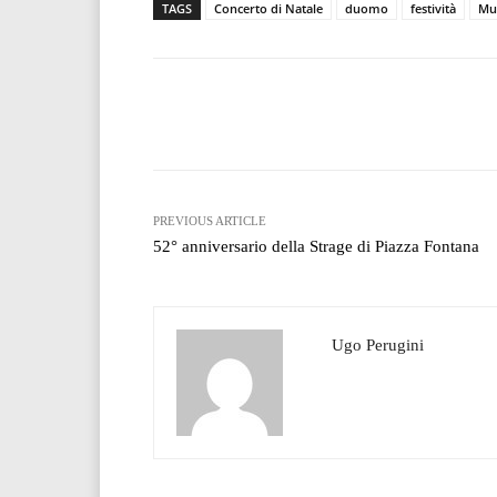
TAGS
Concerto di Natale
duomo
festività
Mus
Facebook
T
Share
PREVIOUS ARTICLE
52° anniversario della Strage di Piazza Fontana
Ugo Perugini