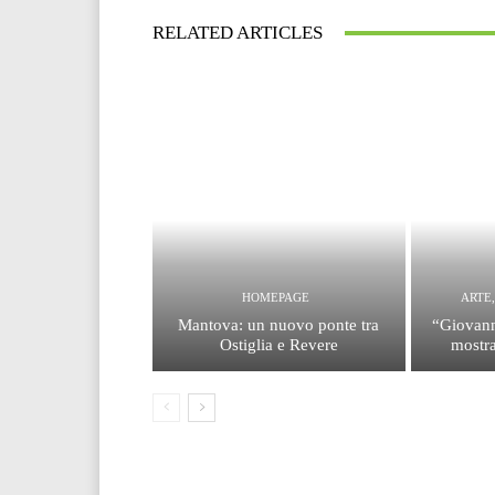
RELATED ARTICLES
HOMEPAGE
ARTE
Mantova: un nuovo ponte tra
“Giovann
Ostiglia e Revere
mostra