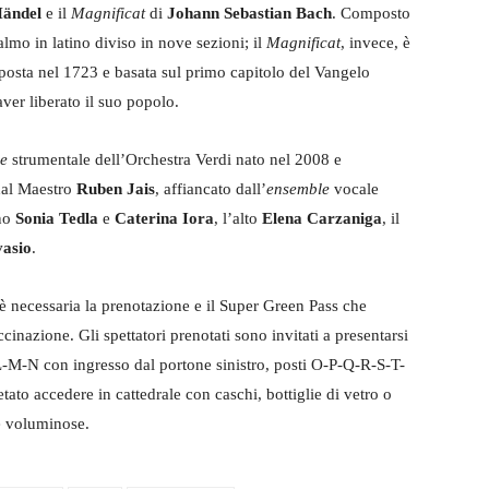
Händel
e il
Magnificat
di
Johann Sebastian Bach
. Composto
lmo in latino diviso in nove sezioni; il
Magnificat
, invece, è
mposta nel 1723 e basata sul primo capitolo del Vangelo
ver liberato il suo popolo.
le
strumentale dell’Orchestra Verdi nato nel 2008 e
 dal Maestro
Ruben Jais
, affiancato dall’
ensemble
vocale
ano
Sonia Tedla
e
Caterina Iora
, l’alto
Elena Carzaniga
, il
vasio
.
 è necessaria la prenotazione e il Super Green Pass che
cinazione. Gli spettatori prenotati sono invitati a presentarsi
L-M-N con ingresso dal portone sinistro, posti O-P-Q-R-S-T-
etato accedere in cattedrale con caschi, bottiglie di vetro o
se voluminose.