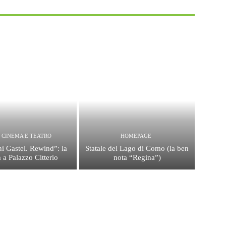
, CINEMA E TEATRO
HOMEPAGE
i Gastel. Rewind”: la
Statale del Lago di Como (la ben
 a Palazzo Citterio
nota “Regina”)