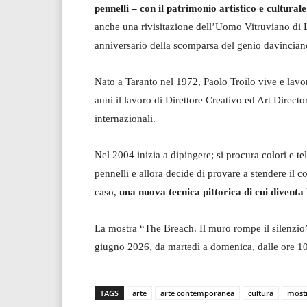
pennelli – con il patrimonio artistico e cultural
anche una rivisitazione dell’Uomo Vitruviano di L
anniversario della scomparsa del genio davincian
Nato a Taranto nel 1972, Paolo Troilo vive e lavo
anni il lavoro di Direttore Creativo ed Art Directo
internazionali.
Nel 2004 inizia a dipingere; si procura colori e te
pennelli e allora decide di provare a stendere il 
caso,
una nuova tecnica pittorica di cui diventa 
La mostra “The Breach. Il muro rompe il silenzio”
giugno 2026, da martedì a domenica, dalle ore 10 
TAGS
arte
arte contemporanea
cultura
most