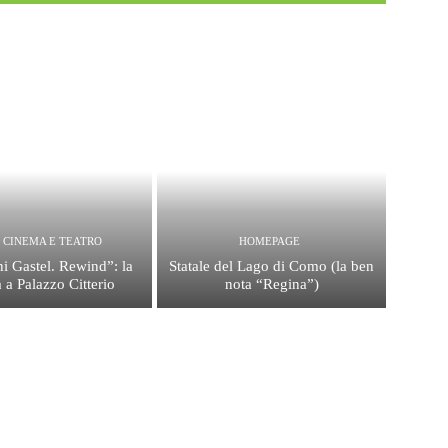
, CINEMA E TEATRO
HOMEPAGE
i Gastel. Rewind”: la
Statale del Lago di Como (la ben
 a Palazzo Citterio
nota “Regina”)