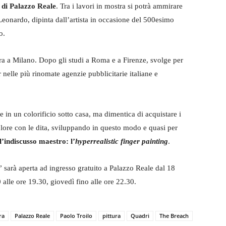
e di Palazzo Reale
. Tra i lavori in mostra si potrà ammirare
eonardo, dipinta dall’artista in occasione del 500esimo
o.
ra a Milano. Dopo gli studi a Roma e a Firenze, svolge per
r nelle più rinomate agenzie pubblicitarie italiane e
le in un colorificio sotto casa, ma dimentica di acquistare i
colore con le dita, sviluppando in questo modo e quasi per
l’indiscusso maestro: l’
hyperrealistic finger painting
.
 sarà aperta ad ingresso gratuito a Palazzo Reale dal 18
alle ore 19.30, giovedì fino alle ore 22.30.
ra
Palazzo Reale
Paolo Troilo
pittura
Quadri
The Breach