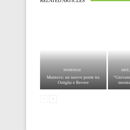
RELATED ARTICLES
HOMEPAGE
ARTE
Mantova: un nuovo ponte tra
“Giovann
Ostiglia e Revere
mostra