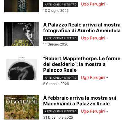
Ugo Perugini
-
ARTE, CINEMA E TEATRO
18 Giugno 2026
A Palazzo Reale arriva al mostra
fotografica di Aurelio Amendola
Ugo Perugini
-
ARTE, CINEMA E TEATRO
11 Giugno 2026
“Robert Mapplethorpe. Le forme
del desiderio”: la mostra a
Palazzo Reale
Ugo Perugini
-
ARTE, CINEMA E TEATRO
5 Gennaio 2026
A febbraio arriva la mostra sui
Macchiaioli a Palazzo Reale
Ugo Perugini
-
ARTE, CINEMA E TEATRO
31 Dicembre 2025