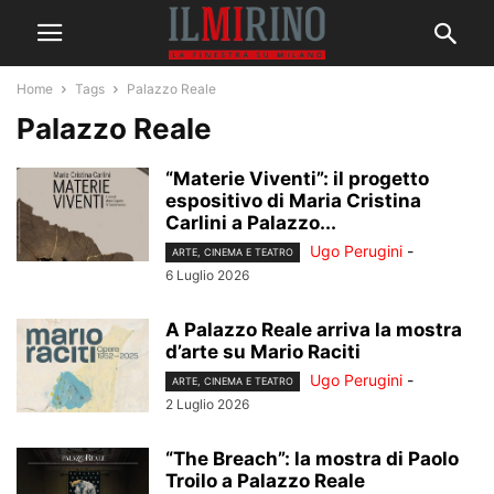
Home
Tags
Palazzo Reale
Palazzo Reale
“Materie Viventi”: il progetto
espositivo di Maria Cristina
Carlini a Palazzo...
Ugo Perugini
-
ARTE, CINEMA E TEATRO
6 Luglio 2026
A Palazzo Reale arriva la mostra
d’arte su Mario Raciti
Ugo Perugini
-
ARTE, CINEMA E TEATRO
2 Luglio 2026
“The Breach”: la mostra di Paolo
Troilo a Palazzo Reale