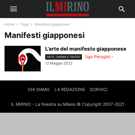
Home
Tags
Manifesti giapponesi
Manifesti giapponesi
L’arte del manifesto giapponese
Ugo Perugini
-
ARTE, CINEMA E TEATRO
12 Maggio 2022
CHI SIAMO
LA REDAZIONE
SCRIVICI
IL MIRINO - La finestra su Milano © Copyright 2007-2021