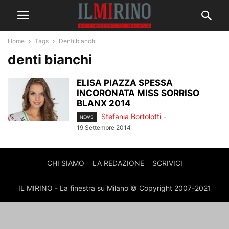
Home
Tags
Denti bianchi
denti bianchi
ELISA PIAZZA SPESSA
INCORONATA MISS SORRISO
BLANX 2014
Stefania Bortolotti
-
NEWS
19 Settembre 2014
CHI SIAMO
LA REDAZIONE
SCRIVICI
IL MIRINO - La finestra su Milano © Copyright 2007-2021