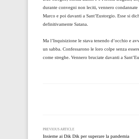
durante convegni non leciti, vennero condannate 
Marco e poi davanti a Sant’Eustorgio. Esse si di
definitivamente Satana.
Ma l’Inquisizione le stava tenendo d’occhio e av
un sabba. Confessarono le loro colpe senza essere
come streghe. Vennero bruciate davanti a Sant’Eus
Facebook
T
Share
PREVIOUS ARTICLE
Insieme ai Dik Dik per superare la pandemia