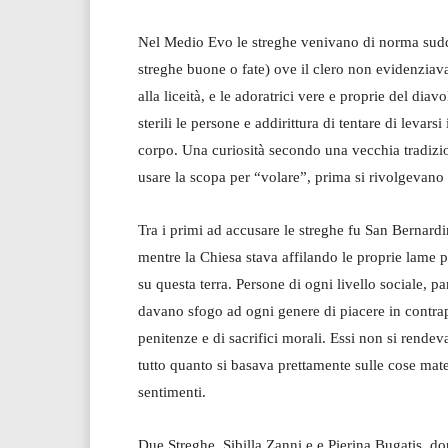
Nel Medio Evo le streghe venivano di norma suddi
streghe buone o fate) ove il clero non evidenziava
alla liceità, e le adoratrici vere e proprie del di
sterili le persone e addirittura di tentare di levar
corpo. Una curiosità secondo una vecchia tradizi
usare la scopa per “volare”, prima si rivolgevano a
Tra i primi ad accusare le streghe fu San Bernar
mentre la Chiesa stava affilando le proprie lame p
su questa terra. Persone di ogni livello sociale, p
davano sfogo ad ogni genere di piacere in contra
penitenze e di sacrifici morali. Essi non si rend
tutto quanto si basava prettamente sulle cose mater
sentimenti.
Due Streghe, Sibilla Zanni e e Pierina Bugatis, do