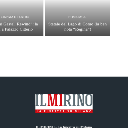
, CINEMA E TEATRO
HOMEPAGE
i Gastel. Rewind”: la
Statale del Lago di Como (la ben
 a Palazzo Citterio
nota “Regina”)
IL MIRINO - La finestra su Milano