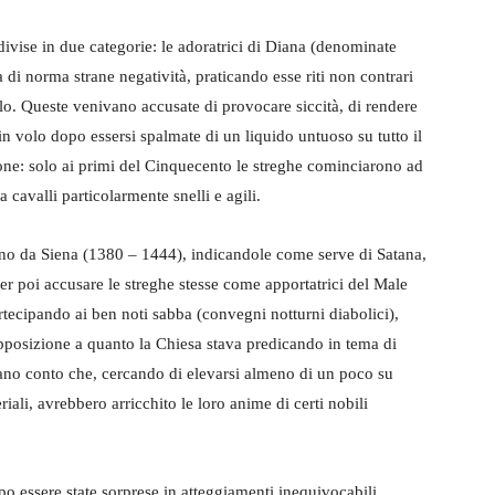
vise in due categorie: le adoratrici di Diana (denominate
 di norma strane negatività, praticando esse riti non contrari
avolo. Queste venivano accusate di provocare siccità, di rendere
si in volo dopo essersi spalmate di un liquido untuoso su tutto il
one: solo ai primi del Cinquecento le streghe cominciarono ad
 cavalli particolarmente snelli e agili.
dino da Siena (1380 – 1444), indicandole come serve di Satana,
er poi accusare le streghe stesse come apportatrici del Male
artecipando ai ben noti sabba (convegni notturni diabolici),
pposizione a quanto la Chiesa stava predicando in tema di
evano conto che, cercando di elevarsi almeno di un poco su
iali, avrebbero arricchito le loro anime di certi nobili
po essere state sorprese in atteggiamenti inequivocabili