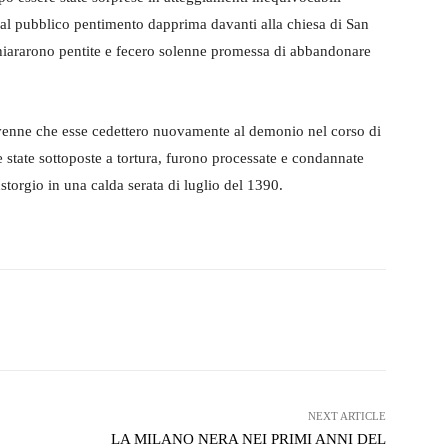
al pubblico pentimento dapprima davanti alla chiesa di San
chiararono pentite e fecero solenne promessa di abbandonare
venne che esse cedettero nuovamente al demonio nel corso di
 state sottoposte a tortura, furono processate e condannate
torgio in una calda serata di luglio del 1390.
witter
WhatsApp
Telegram
NEXT ARTICLE
LA MILANO NERA NEI PRIMI ANNI DEL