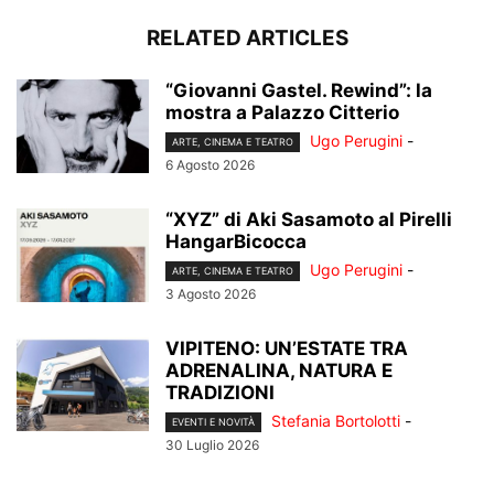
RELATED ARTICLES
“Giovanni Gastel. Rewind”: la
mostra a Palazzo Citterio
Ugo Perugini
-
ARTE, CINEMA E TEATRO
6 Agosto 2026
“XYZ” di Aki Sasamoto al Pirelli
HangarBicocca
Ugo Perugini
-
ARTE, CINEMA E TEATRO
3 Agosto 2026
VIPITENO: UN’ESTATE TRA
ADRENALINA, NATURA E
TRADIZIONI
Stefania Bortolotti
-
EVENTI E NOVITÀ
30 Luglio 2026