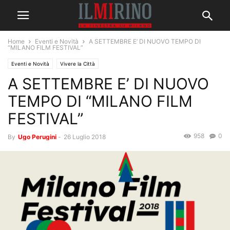
Home
Eventi e Novità
A SETTEMBRE E’ DI NUOVO TEMPO DI
“MILANO FILM FESTIVAL”
Eventi e Novità
Vivere la Città
A SETTEMBRE E’ DI NUOVO
TEMPO DI “MILANO FILM
FESTIVAL”
958
0
By
Ugo Perugini
-
26 Luglio 2018