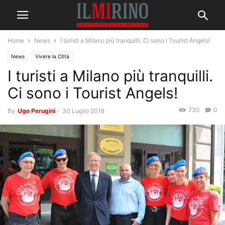
Home
News
I turisti a Milano più tranquilli. Ci sono i Tourist Angels!
News
Vivere la Città
I turisti a Milano più tranquilli.
Ci sono i Tourist Angels!
730
0
By
Ugo Perugini
-
30 Luglio 2018