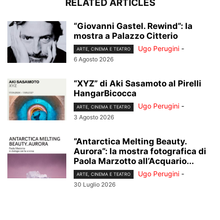
RELATED ARTICLES
“Giovanni Gastel. Rewind”: la
mostra a Palazzo Citterio
Ugo Perugini
-
ARTE, CINEMA E TEATRO
6 Agosto 2026
“XYZ” di Aki Sasamoto al Pirelli
HangarBicocca
Ugo Perugini
-
ARTE, CINEMA E TEATRO
3 Agosto 2026
“Antarctica Melting Beauty.
Aurora”: la mostra fotografica di
Paola Marzotto all’Acquario...
Ugo Perugini
-
ARTE, CINEMA E TEATRO
30 Luglio 2026