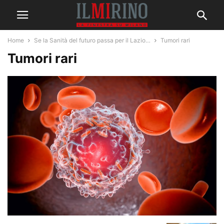
Home
Se la Sanità del futuro passa per il Lazio…
Tumori rari
Tumori rari