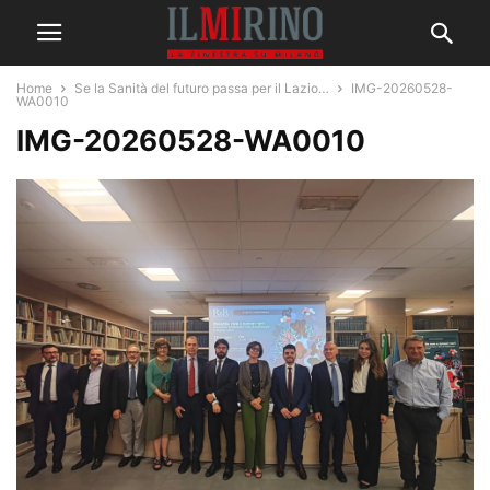
Home
Se la Sanità del futuro passa per il Lazio…
IMG-20260528-
WA0010
IMG-20260528-WA0010