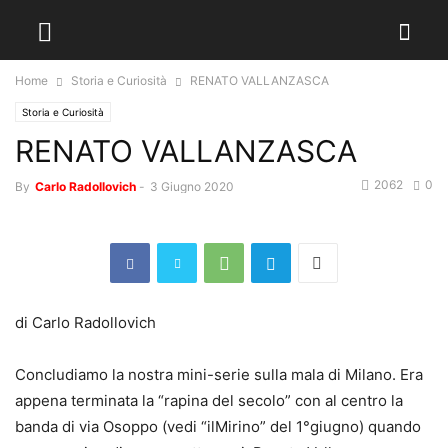
Home
Storia e Curiosità
RENATO VALLANZASCA
Storia e Curiosità
RENATO VALLANZASCA
2062
0
By
Carlo Radollovich
-
3 Giugno 2020
di Carlo Radollovich
Concludiamo la nostra mini-serie sulla mala di Milano. Era
appena terminata la “rapina del secolo” con al centro la
banda di via Osoppo (vedi “ilMirino” del 1°giugno) quando