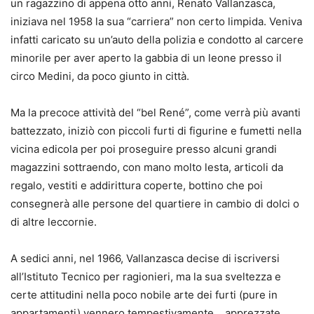
un ragazzino di appena otto anni, Renato Vallanzasca,
iniziava nel 1958 la sua “carriera” non certo limpida. Veniva
infatti caricato su un’auto della polizia e condotto al carcere
minorile per aver aperto la gabbia di un leone presso il
circo Medini, da poco giunto in città.
Ma la precoce attività del “bel René”, come verrà più avanti
battezzato, iniziò con piccoli furti di figurine e fumetti nella
vicina edicola per poi proseguire presso alcuni grandi
magazzini sottraendo, con mano molto lesta, articoli da
regalo, vestiti e addirittura coperte, bottino che poi
consegnerà alle persone del quartiere in cambio di dolci o
di altre leccornie.
A sedici anni, nel 1966, Vallanzasca decise di iscriversi
all’Istituto Tecnico per ragionieri, ma la sua sveltezza e
certe attitudini nella poco nobile arte dei furti (pure in
appartamenti) vennero tempestivamente… apprezzate