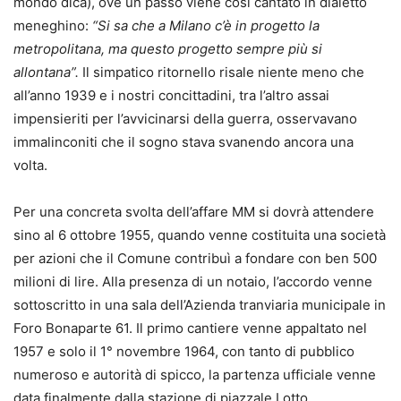
mondo dica), ove un passo viene così cantato in dialetto
meneghino:
“Si sa che a Milano c’è in progetto la
metropolitana, ma questo progetto sempre più si
allontana”.
Il simpatico ritornello risale niente meno che
all’anno 1939 e i nostri concittadini, tra l’altro assai
impensieriti per l’avvicinarsi della guerra, osservavano
immalinconiti che il sogno stava svanendo ancora una
volta.
Per una concreta svolta dell’affare MM si dovrà attendere
sino al 6 ottobre 1955, quando venne costituita una società
per azioni che il Comune contribuì a fondare con ben 500
milioni di lire. Alla presenza di un notaio, l’accordo venne
sottoscritto in una sala dell’Azienda tranviaria municipale in
Foro Bonaparte 61. Il primo cantiere venne appaltato nel
1957 e solo il 1° novembre 1964, con tanto di pubblico
numeroso e autorità di spicco, la partenza ufficiale venne
data finalmente dalla stazione di piazzale Lotto.