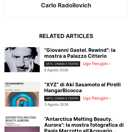
Carlo Radollovich
RELATED ARTICLES
“Giovanni Gastel. Rewind”: la
mostra a Palazzo Citterio
Ugo Perugini
-
ARTE, CINEMA E TEATRO
6 Agosto 2026
“XYZ” di Aki Sasamoto al Pirelli
HangarBicocca
Ugo Perugini
-
ARTE, CINEMA E TEATRO
3 Agosto 2026
“Antarctica Melting Beauty.
Aurora”: la mostra fotografica di
Paola Marzotto all’Acquario...