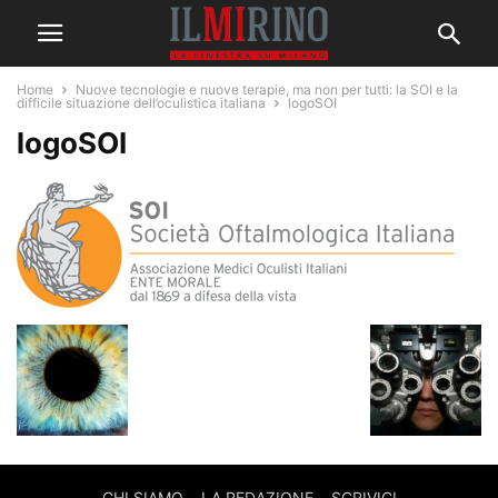
Home
Nuove tecnologie e nuove terapie, ma non per tutti: la SOI e la
difficile situazione dell’oculistica italiana
logoSOI
logoSOI
CHI SIAMO
LA REDAZIONE
SCRIVICI