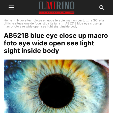
Home
Nuove tecnologie e nuove terapie, ma non per tutti: la SOI e la
difficile situazione dell’oculistica italiana
AB521B blue eye close up
macro foto eye wide open see light sight inside body
AB521B blue eye close up macro
foto eye wide open see light
sight inside body