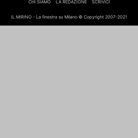
CHI SIAMO
LA REDAZIONE
SCRIVICI
IL MIRINO - La finestra su Milano © Copyright 2007-2021