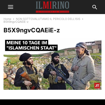
Home
NON SOTTOVALUTIAMO IL PERICOLO DELL’ISIS
B5X9ngvCQAEiE-z
B5X9ngvCQAEiE-z