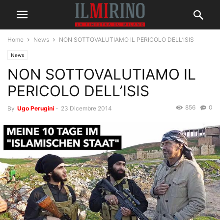
Home
News
NON SOTTOVALUTIAMO IL PERICOLO DELL’ISIS
News
NON SOTTOVALUTIAMO IL
PERICOLO DELL’ISIS
856
0
By
Ugo Perugini
-
23 Dicembre 2014