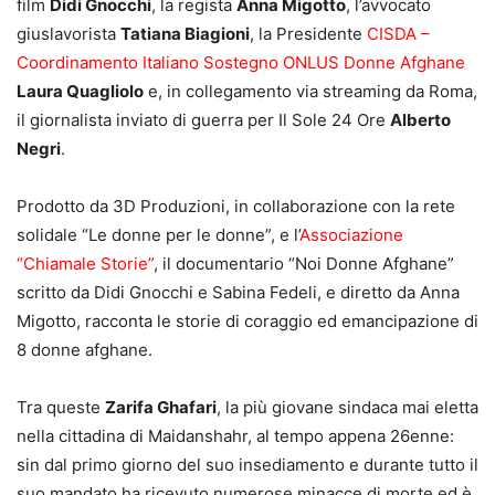
film
Didi Gnocchi
, la regista
Anna Migotto
, l’avvocato
giuslavorista
Tatiana Biagioni
, la Presidente
CISDA –
Coordinamento Italiano Sostegno ONLUS Donne Afghane
Laura Quagliolo
e, in collegamento via streaming da Roma,
il giornalista inviato di guerra per Il Sole 24 Ore
Alberto
Negri
.
Prodotto da 3D Produzioni, in collaborazione con la rete
solidale “Le donne per le donne”, e l’
Associazione
“Chiamale Storie”
, il documentario “Noi Donne Afghane”
scritto da Didi Gnocchi e Sabina Fedeli, e diretto da Anna
Migotto, racconta le storie di coraggio ed emancipazione di
8 donne afghane.
Tra queste
Zarifa Ghafari
, la più giovane sindaca mai eletta
nella cittadina di Maidanshahr, al tempo appena 26enne:
sin dal primo giorno del suo insediamento e durante tutto il
suo mandato ha ricevuto numerose minacce di morte ed è