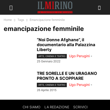
Home
Tags
Emancipazione femminile
emancipazione femminile
“Noi Donne Afghane”, il
documentario alla Palazzina
Liberty
Ugo Perugini
-
ARTE, CINEMA E TEATRO
25 Gennaio 2022
TRE SORELLE E UN URAGANO
PRONTO A SCOPPIARE
Ugo Perugini
-
ARTE, CINEMA E TEATRO
26 Aprile 2015
CHI SIAMO
LA REDAZIONE
SCRIVICI