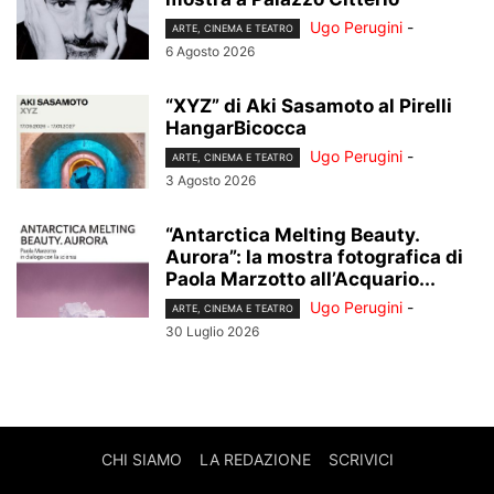
Ugo Perugini
-
ARTE, CINEMA E TEATRO
6 Agosto 2026
“XYZ” di Aki Sasamoto al Pirelli
HangarBicocca
Ugo Perugini
-
ARTE, CINEMA E TEATRO
3 Agosto 2026
“Antarctica Melting Beauty.
Aurora”: la mostra fotografica di
Paola Marzotto all’Acquario...
Ugo Perugini
-
ARTE, CINEMA E TEATRO
30 Luglio 2026
CHI SIAMO
LA REDAZIONE
SCRIVICI