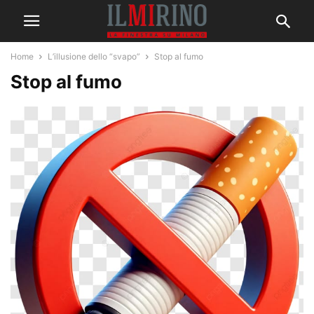
Home
L’illusione dello “svapo”
Stop al fumo
Stop al fumo