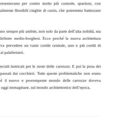
 presentavano per contro molto più comode, spaziose, con
almente flessibili cinghie di cuoio, che potremmo battezzare
vano sempre più ambite, non solo da parte dell’alta nobiltà, ma
efinire medio-borghesi. Ecco perché la nuova architettura
eva prevedere un vasto cortile centrale, uno o più cortili di
 ai palafrenieri.
eciali lastricati per le ruote delle carrozze. E poi la posa dei
epassati dai cocchieri. Tutte queste problematiche non erano
rché il nuovo e prorompente mondo delle carrozze doveva
 oggi immaginare, sul mondo architettonico dell’epoca.