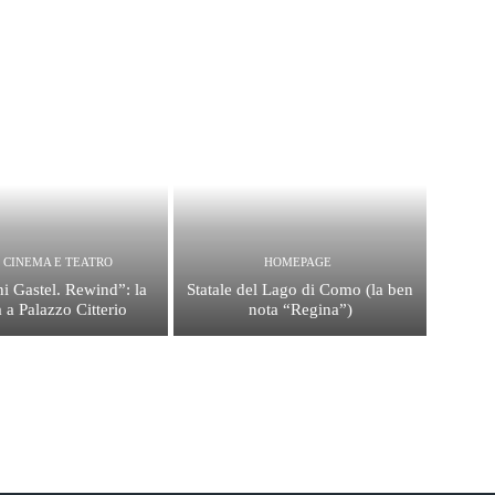
, CINEMA E TEATRO
HOMEPAGE
i Gastel. Rewind”: la
Statale del Lago di Como (la ben
 a Palazzo Citterio
nota “Regina”)