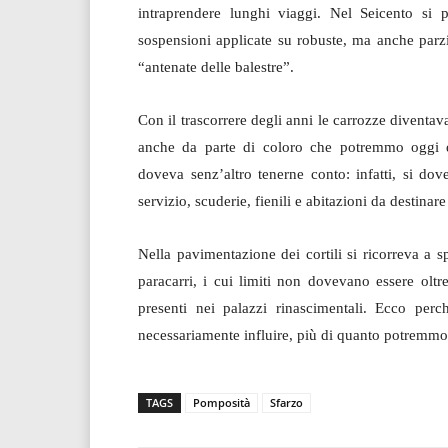
intraprendere lunghi viaggi. Nel Seicento si
sospensioni applicate su robuste, ma anche parzi
“antenate delle balestre”.
Con il trascorrere degli anni le carrozze diventa
anche da parte di coloro che potremmo oggi d
doveva senz’altro tenerne conto: infatti, si dov
servizio, scuderie, fienili e abitazioni da destinare
Nella pavimentazione dei cortili si ricorreva a sp
paracarri, i cui limiti non dovevano essere oltr
presenti nei palazzi rinascimentali. Ecco pe
necessariamente influire, più di quanto potremmo
TAGS
Pomposità
Sfarzo