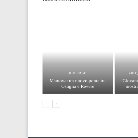
HOMEPAGE
ARTE
Mantova: un nuovo ponte tra
“Giovann
Ostiglia e Revere
mostra