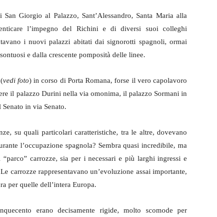
i di San Giorgio al Palazzo, Sant’Alessandro, Santa Maria alla
icare l’impegno del Richini e di diversi suoi colleghi
ntavano i nuovi palazzi abitati dai signorotti spagnoli, ormai
 sontuosi e dalla crescente pomposità delle linee.
(
vedi
foto
) in corso di Porta Romana, forse il vero capolavoro
ere il palazzo Durini nella via omonima, il palazzo Sormani in
l Senato in via Senato.
ze, su quali particolari caratteristiche, tra le altre, dovevano
re durante l’occupazione spagnola? Sembra quasi incredibile, ma
 “parco” carrozze, sia per i necessari e più larghi ingressi e
re. Le carrozze rappresentavano un’evoluzione assai importante,
ra per quelle dell’intera Europa.
inquecento erano decisamente rigide, molto scomode per