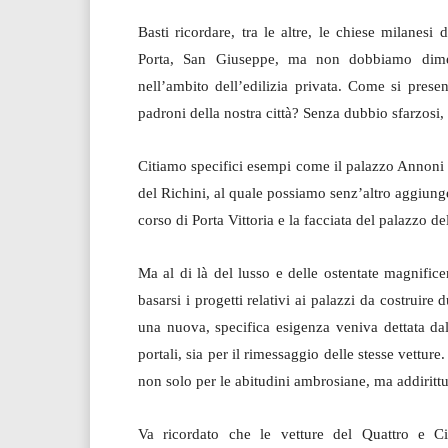
Basti ricordare, tra le altre, le chiese milanes
Porta, San Giuseppe, ma non dobbiamo diment
nell’ambito dell’edilizia privata. Come si prese
padroni della nostra città? Senza dubbio sfarzosi,
Citiamo specifici esempi come il palazzo Annoni 
del Richini, al quale possiamo senz’altro aggiung
corso di Porta Vittoria e la facciata del palazzo de
Ma al di là del lusso e delle ostentate magnificen
basarsi i progetti relativi ai palazzi da costrui
una nuova, specifica esigenza veniva dettata dal
portali, sia per il rimessaggio delle stesse vettu
non solo per le abitudini ambrosiane, ma addirittu
Va ricordato che le vetture del Quattro e C