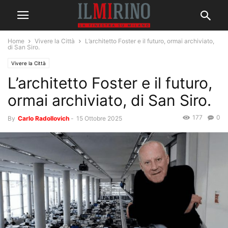
Home
Vivere la Città
L’architetto Foster e il futuro, ormai archiviato,
di San Siro.
Vivere la Città
L’architetto Foster e il futuro,
ormai archiviato, di San Siro.
177
0
By
Carlo Radollovich
-
15 Ottobre 2025