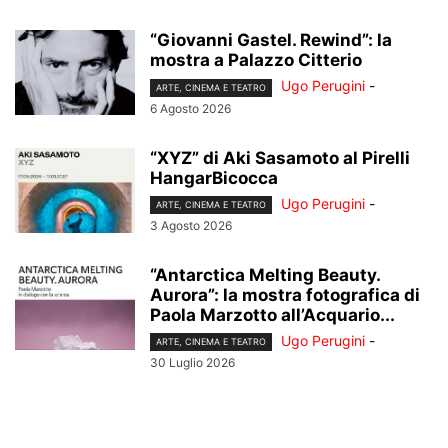
“Giovanni Gastel. Rewind”: la
mostra a Palazzo Citterio
Ugo Perugini
-
ARTE, CINEMA E TEATRO
6 Agosto 2026
“XYZ” di Aki Sasamoto al Pirelli
HangarBicocca
Ugo Perugini
-
ARTE, CINEMA E TEATRO
3 Agosto 2026
“Antarctica Melting Beauty.
Aurora”: la mostra fotografica di
Paola Marzotto all’Acquario...
Ugo Perugini
-
ARTE, CINEMA E TEATRO
30 Luglio 2026