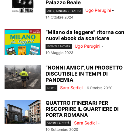
Palazzo Reale
Ugo Perugini
-
ARTE, CINEMA E TEATRO
14 Ottobre 2024
“Milano da leggere” ritorna con
nuovi ebook da scaricare
Ugo Perugini
-
EVENTI E NOVITÀ
10 Maggio 2023
“NONNI AMICI”, UN PROGETTO
DISCUTIBILE IN TEMPI DI
PANDEMIA
Sara Sedici
-
6 Ottobre 2020
NEWS
QUATTRO ITINERARI PER
RISCOPRIRE IL QUARTIERE DI
PORTA ROMANA
Sara Sedici
-
VIVERE LA CITTÀ
10 Settembre 2020