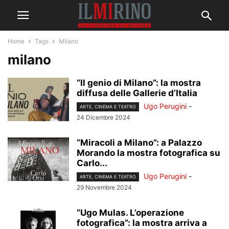
Home
Tags
Milano
milano
“Il genio di Milano”: la mostra
diffusa delle Gallerie d’Italia
Ugo Perugini
-
ARTE, CINEMA E TEATRO
24 Dicembre 2024
“Miracoli a Milano”: a Palazzo
Morando la mostra fotografica su
Carlo...
Ugo Perugini
-
ARTE, CINEMA E TEATRO
29 Novembre 2024
“Ugo Mulas. L’operazione
fotografica”: la mostra arriva a