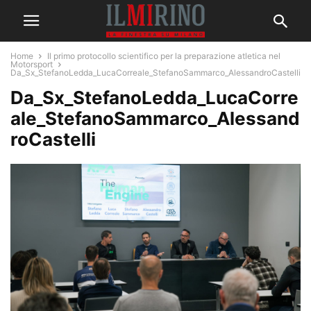
Home
Il primo protocollo scientifico per la preparazione atletica nel
Motorsport
Da_Sx_StefanoLedda_LucaCorreale_StefanoSammarco_AlessandroCastelli
Da_Sx_StefanoLedda_LucaCorre
ale_StefanoSammarco_Alessand
roCastelli