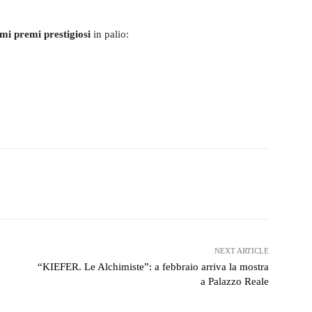
mi premi prestigiosi
in palio:
witter
WhatsApp
Telegram
NEXT ARTICLE
“KIEFER. Le Alchimiste”: a febbraio arriva la mostra
a Palazzo Reale