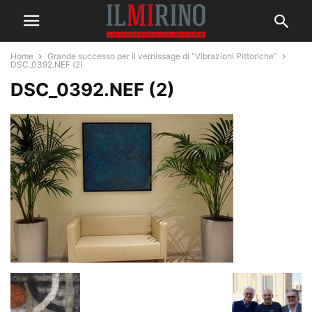
Home
Grande successo per il vernissage di “Vibrazioni Pittoriche”
DSC_0392.NEF (2)
DSC_0392.NEF (2)