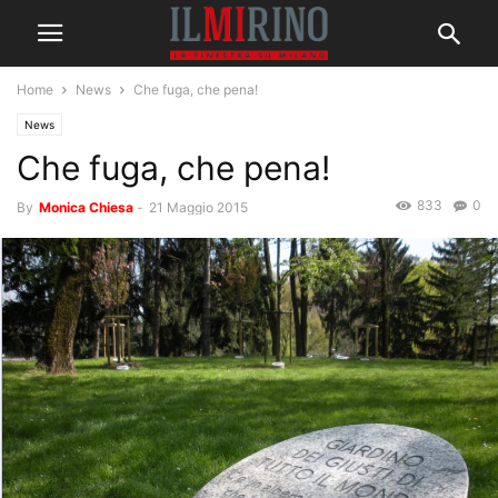
Home
News
Che fuga, che pena!
News
Che fuga, che pena!
833
0
By
Monica Chiesa
-
21 Maggio 2015