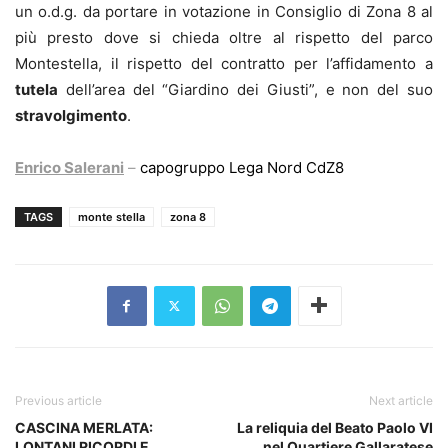
un o.d.g. da portare in votazione in Consiglio di Zona 8 al
più presto dove si chieda oltre al rispetto del parco
Montestella, il rispetto del contratto per l’affidamento a
tutela
dell’area del “Giardino dei Giusti”, e non del suo
stravolgimento
.
Enrico Salerani
–
capogruppo Lega Nord CdZ8
TAGS
monte stella
zona 8
Previous article
Next article
CASCINA MERLATA:
La reliquia del Beato Paolo VI
LONTANI RICORDI E
nel Quartiere Gallaratese